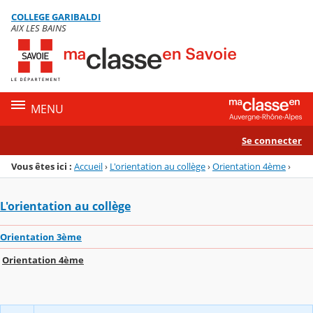
Panneau de gestion des cookies
COLLEGE GARIBALDI
Menu de la rubrique
Contenu
AIX LES BAINS
MENU
Se connecter
Vous êtes ici :
Accueil
›
L'orientation au collège
›
Orientation 4ème
›
L'orientation au collège
Orientation 3ème
Orientation 4ème