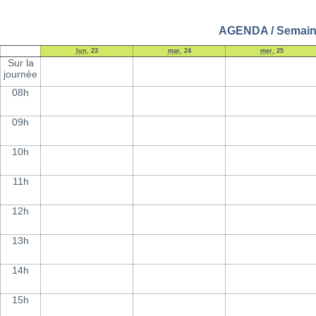
AGENDA / Semaine 
lun.
23
mar.
24
mer.
25
Sur la
journée
08h
09h
10h
11h
12h
13h
14h
15h