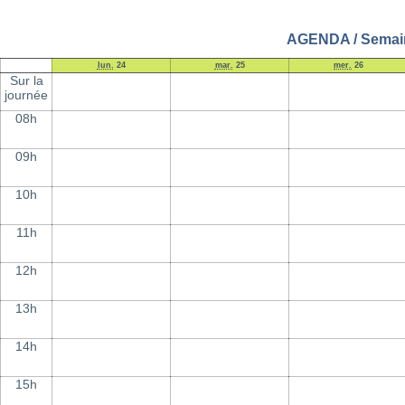
AGENDA / Semaine
lun.
24
mar.
25
mer.
26
Sur la
journée
08h
09h
10h
11h
12h
13h
14h
15h