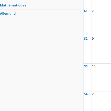
Mathématiques
S1
2
Allemand
S2
9
S3
16
S4
23