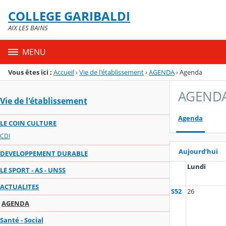
Panneau de gestion des cookies
COLLEGE GARIBALDI
Menu de la rubrique
Contenu
AIX LES BAINS
MENU
Vous êtes ici :
Accueil
›
Vie de l'établissement
›
AGENDA
›
Agenda
AGEND
Vie de l'établissement
Agenda
LE COIN CULTURE
CDI
Aujourd’hui
DEVELOPPEMENT DURABLE
Lundi
LE SPORT - AS - UNSS
ACTUALITES
S52
26
AGENDA
Santé - Social