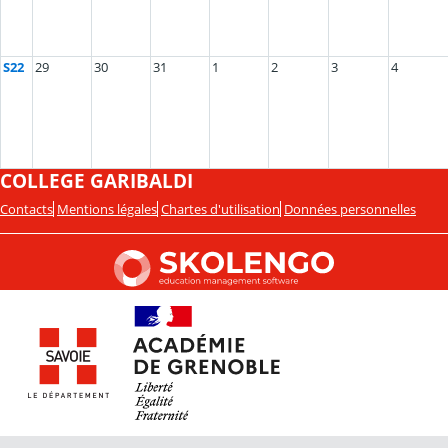
S22
29
30
31
1
2
3
4
COLLEGE GARIBALDI
Contacts
Mentions légales
Chartes d'utilisation
Données personnelles