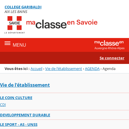
Panneau de gestion des cookies
COLLEGE GARIBALDI
Menu de la rubrique
Contenu
AIX LES BAINS
MENU
Se connecter
Vous êtes ici :
Accueil
›
Vie de l'établissement
›
AGENDA
›
Agenda
Vie de l'établissement
LE COIN CULTURE
CDI
DEVELOPPEMENT DURABLE
LE SPORT - AS - UNSS