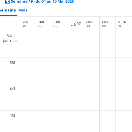
Semaine 19 - du 04 au 10 Mai 2026
Semaine
Mois
lun.
mar.
mer.
ven.
sam.
dim.
jeu.
07
04
05
06
08
09
10
Sur la
journée
08h
09h
10h