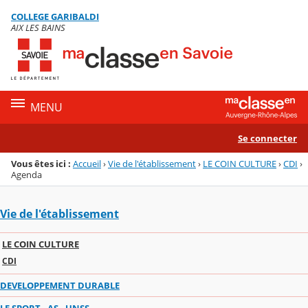
Panneau de gestion des cookies
COLLEGE GARIBALDI
Menu de la rubrique
Contenu
AIX LES BAINS
MENU
Se connecter
Vous êtes ici :
Accueil
›
Vie de l'établissement
›
LE COIN CULTURE
›
CDI
›
Agenda
Vie de l'établissement
LE COIN CULTURE
CDI
DEVELOPPEMENT DURABLE
LE SPORT - AS - UNSS