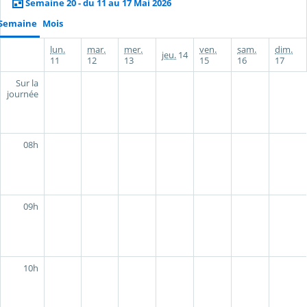
Semaine 20 - du 11 au 17 Mai 2026
Semaine
Mois
lun.
mar.
mer.
ven.
sam.
dim.
jeu.
14
11
12
13
15
16
17
Sur la
journée
08h
09h
10h