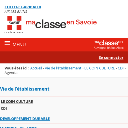
Panneau de gestion des cookies
COLLEGE GARIBALDI
Menu de la rubrique
Contenu
AIX LES BAINS
MENU
Se connecter
Vous êtes ici :
Accueil
›
Vie de l'établissement
›
LE COIN CULTURE
›
CDI
›
Agenda
Vie de l'établissement
LE COIN CULTURE
CDI
DEVELOPPEMENT DURABLE
LE SPORT - AS - UNSS