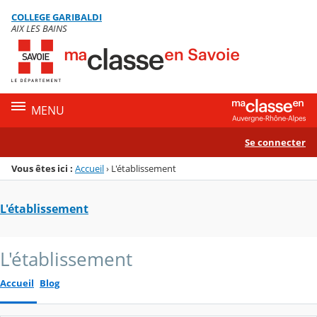
Panneau de gestion des cookies
COLLEGE GARIBALDI
Menu de la rubrique
Contenu
AIX LES BAINS
MENU
Se connecter
Vous êtes ici :
Accueil
›
L'établissement
L'établissement
L'établissement
Accueil
Blog