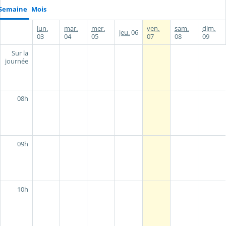
Semaine
Mois
lun.
mar.
mer.
ven.
sam.
dim.
jeu.
06
03
04
05
07
08
09
Sur la
journée
08h
09h
10h