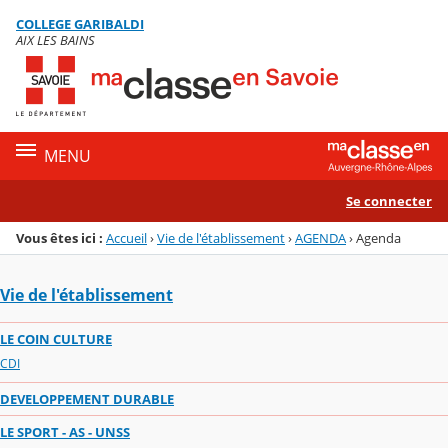
Panneau de gestion des cookies
COLLEGE GARIBALDI
Menu de la rubrique
Contenu
AIX LES BAINS
MENU
Se connecter
Vous êtes ici :
Accueil
›
Vie de l'établissement
›
AGENDA
›
Agenda
Vie de l'établissement
LE COIN CULTURE
CDI
DEVELOPPEMENT DURABLE
LE SPORT - AS - UNSS