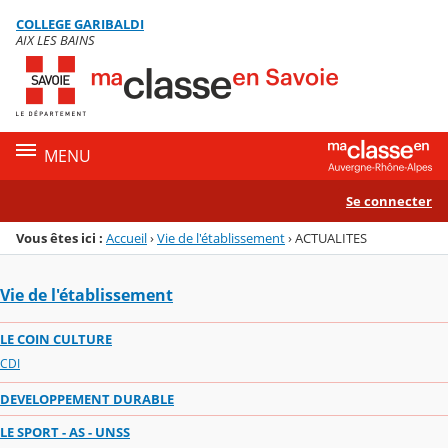
Panneau de gestion des cookies
COLLEGE GARIBALDI
Menu de la rubrique
Contenu
AIX LES BAINS
MENU
Se connecter
Vous êtes ici :
Accueil
›
Vie de l'établissement
›
ACTUALITES
Vie de l'établissement
LE COIN CULTURE
CDI
DEVELOPPEMENT DURABLE
LE SPORT - AS - UNSS