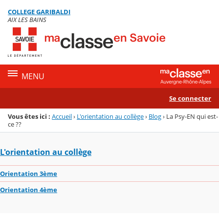
Panneau de gestion des cookies
COLLEGE GARIBALDI
Menu de la rubrique
Contenu
AIX LES BAINS
MENU
Se connecter
Vous êtes ici :
Accueil
›
L'orientation au collège
›
Blog
›
La Psy-EN qui est-
ce ??
L'orientation au collège
Orientation 3ème
Orientation 4ème