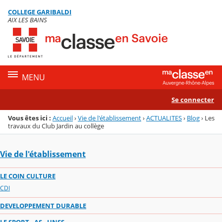
Panneau de gestion des cookies
COLLEGE GARIBALDI
Menu de la rubrique
Contenu
AIX LES BAINS
MENU
Se connecter
Vous êtes ici :
Accueil
›
Vie de l'établissement
›
ACTUALITES
›
Blog
›
Les
travaux du Club Jardin au collège
Vie de l'établissement
LE COIN CULTURE
CDI
DEVELOPPEMENT DURABLE
LE SPORT - AS - UNSS