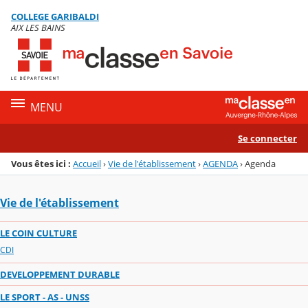
Panneau de gestion des cookies
COLLEGE GARIBALDI
Menu de la rubrique
Contenu
AIX LES BAINS
MENU
Se connecter
Vous êtes ici :
Accueil
›
Vie de l'établissement
›
AGENDA
›
Agenda
Vie de l'établissement
LE COIN CULTURE
CDI
DEVELOPPEMENT DURABLE
LE SPORT - AS - UNSS