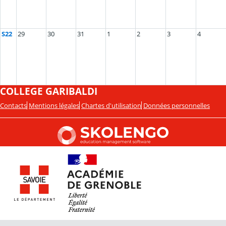
S22
29
30
31
1
2
3
4
COLLEGE GARIBALDI
Contacts
Mentions légales
Chartes d'utilisation
Données personnelles