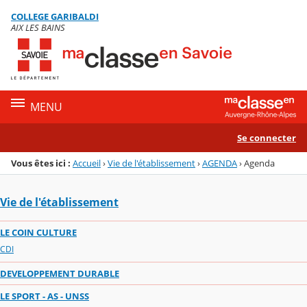
Panneau de gestion des cookies
COLLEGE GARIBALDI
Menu de la rubrique
Contenu
AIX LES BAINS
MENU
Se connecter
Vous êtes ici :
Accueil
›
Vie de l'établissement
›
AGENDA
›
Agenda
Vie de l'établissement
LE COIN CULTURE
CDI
DEVELOPPEMENT DURABLE
LE SPORT - AS - UNSS