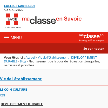
Panneau de gestion des cookies
COLLEGE GARIBALDI
Menu de la rubrique
Contenu
AIX LES BAINS
MENU
Se connecter
Vous êtes ici :
Accueil
›
Vie de l'établissement
›
DEVELOPPEMENT
DURABLE
›
Blog
›
Fleurissement de la cour de récréation : jonquilles,
narcisses et jacinthes
Vie de l'établissement
LE COIN CULTURE
CDI
DEVELOPPEMENT DURABLE