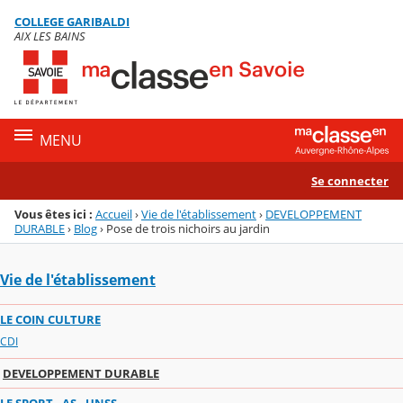
Panneau de gestion des cookies
COLLEGE GARIBALDI
Menu de la rubrique
Contenu
AIX LES BAINS
MENU
Se connecter
Vous êtes ici :
Accueil
›
Vie de l'établissement
›
DEVELOPPEMENT
DURABLE
›
Blog
›
Pose de trois nichoirs au jardin
Vie de l'établissement
LE COIN CULTURE
CDI
DEVELOPPEMENT DURABLE
LE SPORT - AS - UNSS