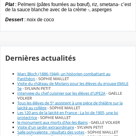
Plat
: Pelmeni
(pâtes
fourrées au
bœuf),
riz, smetana- c’est
de la sauce blanche avec de la crème
-, asperges
Dessert
: noix de coco
Dernières actualités
Marc Bloch (1886-1944), un historien combattant au
Panthéon
- SOPHIE MAILLET
Visite du château de Miolans pour les élèves du groupe EMILE
5e
- SYLVAIN PETIT
Interview du chef cuisinier par les élèves d'UPE2A
- GAELLE
VOLKER
Tous les élèves de 5° assistent à une pièce de théâtre sur la
laïcité au collège
- SOPHIE MAILLET
Les 120 ans de la laïcité en France : La loi de 1905, une loi
protectrice
- SOPHIE MAILLET
le monument aux morts d'Aix-les-Bains
- GAELLE VOLKER
Visite d'un jardin extraordinaire
- SYLVAIN PETIT
Salle polyvalente : résultats des votes
- SOPHIE MAILLET