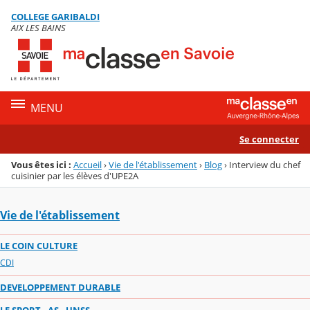
Panneau de gestion des cookies
COLLEGE GARIBALDI
Menu de la rubrique
Contenu
AIX LES BAINS
MENU
Se connecter
Vous êtes ici :
Accueil
›
Vie de l'établissement
›
Blog
›
Interview du chef
cuisinier par les élèves d'UPE2A
Vie de l'établissement
LE COIN CULTURE
CDI
DEVELOPPEMENT DURABLE
LE SPORT - AS - UNSS